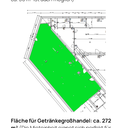
Fläche für Getränkegroßhandel: ca. 272
m²
(Die Mieteinheit eignet sich perfekt für